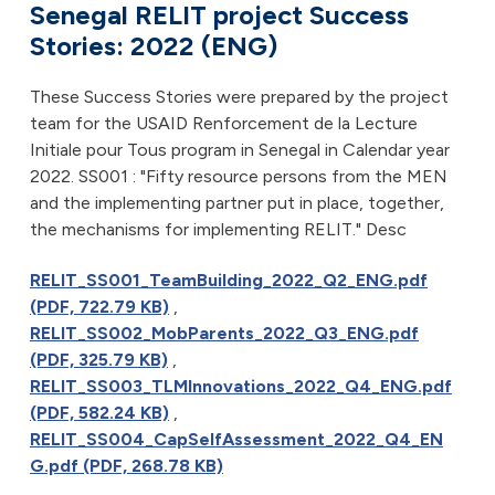
Senegal RELIT project Success
Stories: 2022 (ENG)
These Success Stories were prepared by the project
team for the USAID Renforcement de la Lecture
Initiale pour Tous program in Senegal in Calendar year
2022. SS001 : "Fifty resource persons from the MEN
and the implementing partner put in place, together,
the mechanisms for implementing RELIT." Desc
RELIT_SS001_TeamBuilding_2022_Q2_ENG.pdf
(PDF, 722.79 KB)
,
RELIT_SS002_MobParents_2022_Q3_ENG.pdf
(PDF, 325.79 KB)
,
RELIT_SS003_TLMInnovations_2022_Q4_ENG.pdf
(PDF, 582.24 KB)
,
RELIT_SS004_CapSelfAssessment_2022_Q4_EN
G.pdf (PDF, 268.78 KB)