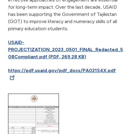
for long-term impact. Over the last decade, USAID
has been supporting the Government of Tajikistan
(GOT) to improve literacy and numeracy skills of all
primary education students.
USAID-
PROJECTIZATION_2023_0501_FINAL_Redacted_5
08Compliant.pdf (PDF, 269.28 KB)
https://pdf.usaid.gov/pdf_docs/PA021S4X.pdf