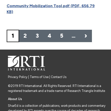
Community Mobilization Tool.pdf (PDF, 656.79
KB)
Pagination
›
1
2
3
4
5
…
Privacy Policy
|
Terms of Use
| Contact Us
©2019 RTI International. All Rights Reserved. RTI International is a
registered trademark and a trade name of Research Triangle Institute
About Us
SharEd is a collection of publications, work products and commentary
developed by RTI experts over the course of decades of research,