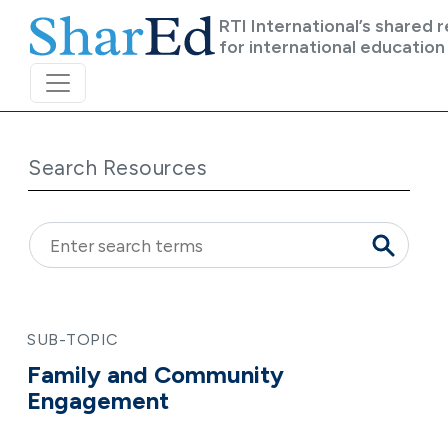
Skip to main content
RTI International’s shared 
for international education
Search Resources
SUB-TOPIC
Family and Community
Engagement