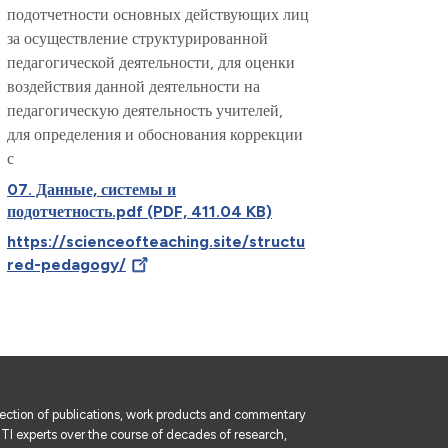
подотчетности основных действующих лиц
за осуществление структурированной
педагогической деятельности, для оценки
воздействия данной деятельности на
педагогическую деятельность учителей,
для определения и обоснования коррекции
с
07. Данные, системы и
подотчетность.pdf (PDF, 411.04 KB)
https://scienceofteaching.site/structu
red-pedagogy/
lection of publications, work products and commentary
I experts over the course of decades of research,