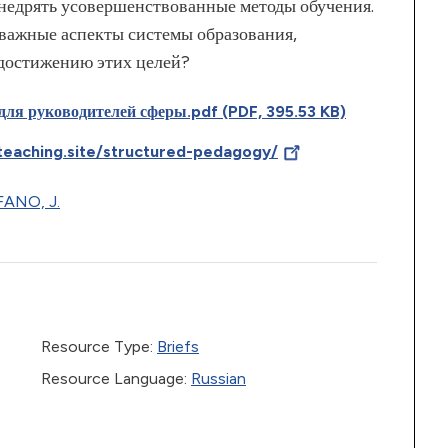
недрять усовершенствованные методы обучения.
важные аспекты системы образования,
достижению этих целей?
для руководителей сферы.pdf (PDF, 395.53 KB)
teaching.site/structured-pedagogy/
ANO, J.
Resource Type:
Briefs
Resource Language:
Russian