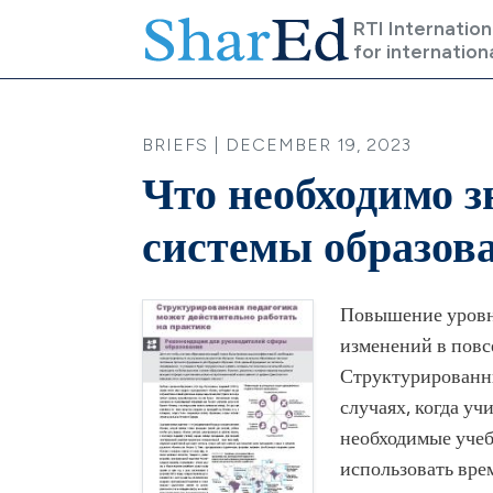
Skip to main content
RTI Internation
for internation
BRIEFS | DECEMBER 19, 2023
Что необходимо 
системы образов
Повышение уровня
изменений в повс
Структурированн
случаях, когда у
необходимые учеб
использовать врем