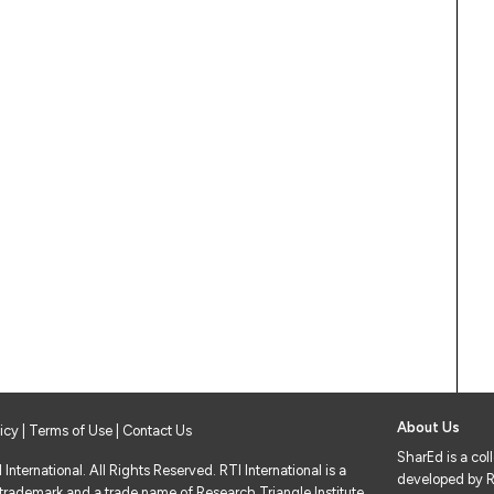
About Us
licy
|
Terms of Use
| Contact Us
SharEd is a col
nternational. All Rights Reserved. RTI International is a
developed by RT
 trademark and a trade name of Research Triangle Institute