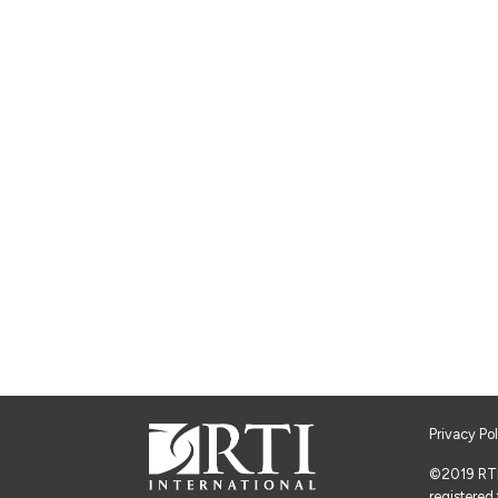
Privacy Po
©2019 RTI I
registered